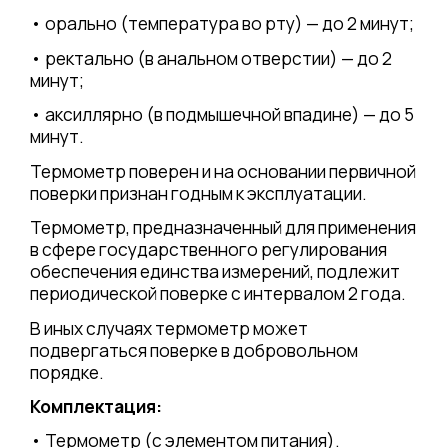
• орально (температура во рту) — до 2 минут;
• ректально (в анальном отверстии) — до 2
минут;
• аксиллярно (в подмышечной впадине) — до 5
минут.
Термометр поверен и на основании первичной
поверки признан годным к эксплуатации.
Термометр, предназначенный для применения
в сфере государственного регулирования
обеспечения единства измерений, подлежит
периодической поверке с интервалом 2 года.
В иных случаях термометр может
подвергаться поверке в добровольном
порядке.
Комплектация:
• Термометр (с элементом питания).