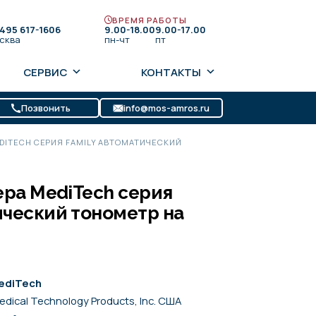
ВРЕМЯ РАБОТЫ
 495 617-1606
9.00-18.00
9.00-17.00
сква
пн-чт
пт
СЕРВИС
КОНТАКТЫ
Позвонить
info@mos-amros.ru
EDITECH СЕРИЯ FAMILY АВТОМАТИЧЕСКИЙ
ера MediTech серия
ический тонометр на
ediTech
edical Technology Products, Inc. США