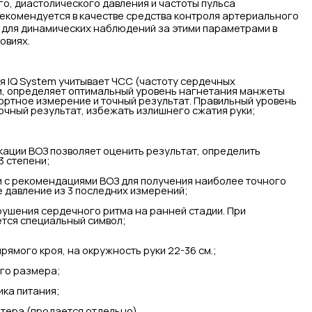
о, диастолического давления и частоты пульса
екомендуется в качестве средства контроля артериального
 для динамических наблюдений за этими параметрами в
овиях.
 IQ System учитывает ЧСС (частоту сердечных
и, определяет оптимальный уровень нагнетания манжеты
ортное измерение и точный результат. Правильный уровень
очный результат, избежать излишнего сжатия руки;
кации ВОЗ позволяет оценить результат, определить
3 степени;
ии с рекомендациями ВОЗ для получения наиболее точного
 давление из 3 последних измерений;
рушения сердечного ритма на ранней стадии. При
тся специальный символ;
рямого кроя, на окружность руки 22-36 см.;
го размера;
ика питания;
тера (продается отдельно).