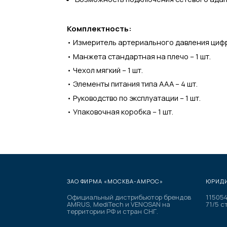
Комплектность:
• Измеритель артериального давления цифро
• Манжета стандартная на плечо – 1 шт.
• Чехол мягкий – 1 шт.
• Элементы питания типа ААА – 4 шт.
• Руководство по эксплуатации – 1 шт.
• Упаковочная коробка – 1 шт.
ЗАО ФИРМА «МОСКВА-АМРОС»
ЮРИДИ
Официальный дистрибьютор брендов
115054
AMRUS, MediTech и VENOSAN на
71/5 ст
территории РФ и стран СНГ.