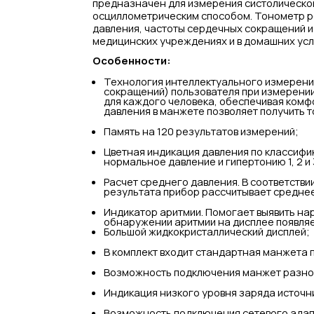
предназначен для измерения систолическог
осциллометрическим способом. Тонометр р
давления, частоты сердечных сокращений и
медицинских учреждениях и в домашних усл
Особенности:
Технология интеллектуального измерения
сокращений) пользователя при измерени
для каждого человека, обеспечивая комф
давления в манжете позволяет получить т
Память на 120 результатов измерений;
Цветная индикация давления по классифи
нормальное давление и гипертонию 1, 2 и 
Расчет среднего давления. В соответств
результата прибор рассчитывает среднее
Индикатор аритмии. Помогает выявить на
обнаружении аритмии на дисплее появляе
Большой жидкокристаллический дисплей;
В комплект входит стандартная манжета п
Возможность подключения манжет разно
Индикация низкого уровня заряда источн
Возможность подключения сетевого адап