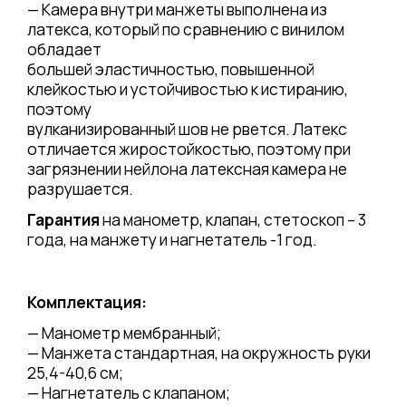
— Камера внутри манжеты выполнена из
латекса, который по сравнению с винилом
обладает
большей эластичностью, повышенной
клейкостью и устойчивостью к истиранию,
поэтому
вулканизированный шов не рвется. Латекс
отличается жиростойкостью, поэтому при
загрязнении нейлона латексная камера не
разрушается.
Гарантия
на манометр, клапан, стетоскоп – 3
года, на манжету и нагнетатель -1 год.
Комплектация:
— Манометр мембранный;
— Манжета стандартная, на окружность руки
25,4-40,6 см;
— Нагнетатель с клапаном;