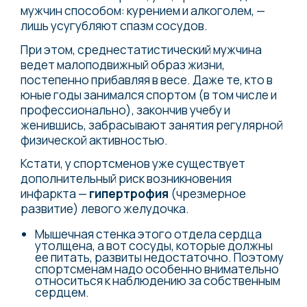
мужчин способом: курением и алкоголем, —
лишь усугубляют спазм сосудов.
При этом, среднестатистический мужчина
ведет малоподвижный образ жизни,
постепенно прибавляя в весе. Даже те, кто в
юные годы занимался спортом (в том числе и
профессионально), закончив учебу и
женившись, забрасывают занятия регулярной
физической активностью.
Кстати, у спортсменов уже существует
дополнительный риск возникновения
инфаркта —
гипертрофия
(чрезмерное
развитие) левого желудочка.
Мышечная стенка этого отдела сердца
утолщена, а вот сосуды, которые должны
ее питать, развиты недостаточно. Поэтому
спортсменам надо особенно внимательно
относиться к наблюдению за собственным
сердцем.