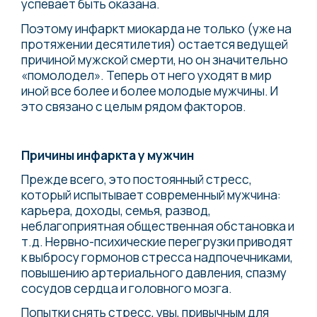
успевает быть оказана.
Поэтому инфаркт миокарда не только (уже на
протяжении десятилетия) остается ведущей
причиной мужской смерти, но он значительно
«помолодел». Теперь от него уходят в мир
иной все более и более молодые мужчины. И
это связано с целым рядом факторов.
Причины инфаркта у мужчин
Прежде всего, это постоянный стресс,
который испытывает современный мужчина:
карьера, доходы, семья, развод,
неблагоприятная общественная обстановка и
т.д. Нервно-психические перегрузки приводят
к выбросу гормонов стресса надпочечниками,
повышению артериального давления, спазму
сосудов сердца и головного мозга.
Попытки снять стресс, увы, привычным для