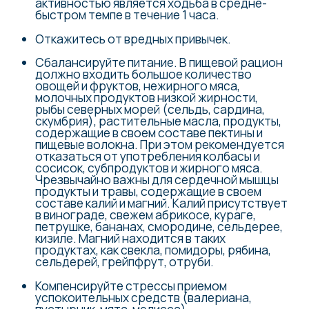
активностью является ходьба в средне-
быстром темпе в течение 1 часа.
Откажитесь от вредных привычек.
Сбалансируйте питание. В пищевой рацион
должно входить большое количество
овощей и фруктов, нежирного мяса,
молочных продуктов низкой жирности,
рыбы северных морей (сельдь, сардина,
скумбрия), растительные масла, продукты,
содержащие в своем составе пектины и
пищевые волокна. При этом рекомендуется
отказаться от употребления колбасы и
сосисок, субпродуктов и жирного мяса.
Чрезвычайно важны для сердечной мышцы
продукты и травы, содержащие в своем
составе калий и магний. Калий присутствует
в винограде, свежем абрикосе, кураге,
петрушке, бананах, смородине, сельдерее,
кизиле. Магний находится в таких
продуктах, как свекла, помидоры, рябина,
сельдерей, грейпфрут, отруби.
Компенсируйте стрессы приемом
успокоительных средств (валериана,
пустырник, мята, мелисса).