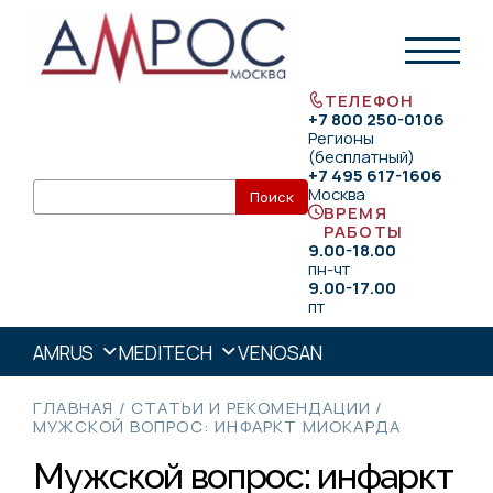
ТЕЛЕФОН
+7 800 250-0106
Регионы
(бесплатный)
+7 495 617-1606
Москва
ВРЕМЯ
РАБОТЫ
9.00-18.00
пн-чт
9.00-17.00
пт
AMRUS
MEDITECH
VENOSAN
ГЛАВНАЯ
/
СТАТЬИ И РЕКОМЕНДАЦИИ
/
МУЖСКОЙ ВОПРОС: ИНФАРКТ МИОКАРДА
Мужской вопрос: инфаркт