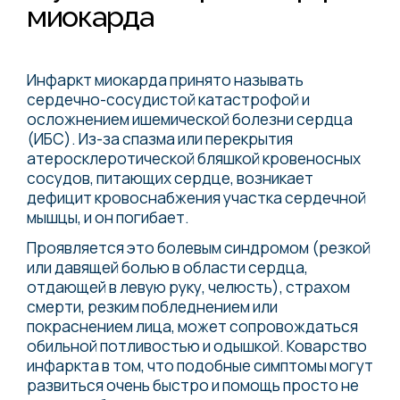
миокарда
Инфаркт миокарда принято называть
сердечно-сосудистой катастрофой и
осложнением ишемической болезни сердца
(ИБС). Из-за спазма или перекрытия
атеросклеротической бляшкой кровеносных
сосудов, питающих сердце, возникает
дефицит кровоснабжения участка сердечной
мышцы, и он погибает.
Проявляется это болевым синдромом (резкой
или давящей болью в области сердца,
отдающей в левую руку, челюсть), страхом
смерти, резким побледнением или
покраснением лица, может сопровождаться
обильной потливостью и одышкой. Коварство
инфаркта в том, что подобные симптомы могут
развиться очень быстро и помощь просто не