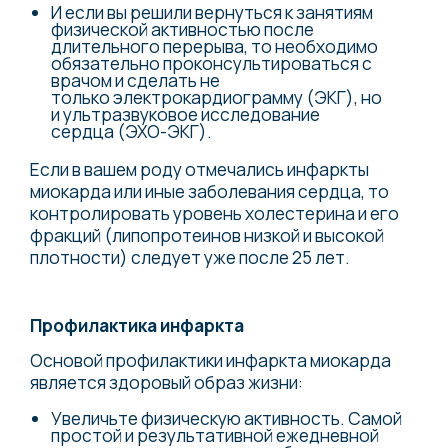
И если вы решили вернуться к занятиям
физической активностью после
длительного перерыва, то необходимо
обязательно проконсультироваться с
врачом и сделать не
только электрокардиограмму (ЭКГ), но
и ультразвуковое исследование
сердца (ЭХО-ЭКГ).
Если в вашем роду отмечались инфаркты
миокарда или иные заболевания сердца, то
контролировать уровень холестерина и его
фракций (липопротеинов низкой и высокой
плотности) следует уже после 25 лет.
Профилактика инфаркта
Основой профилактики инфаркта миокарда
является здоровый образ жизни:
Увеличьте физическую активность. Самой
простой и результативной ежедневной