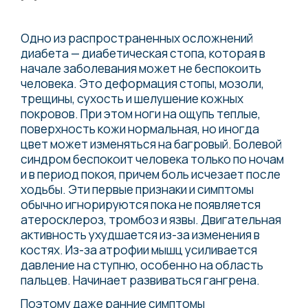
Одно из распространенных осложнений
диабета — диабетическая стопа, которая в
начале заболевания может не беспокоить
человека. Это деформация стопы, мозоли,
трещины, сухость и шелушение кожных
покровов. При этом ноги на ощупь теплые,
поверхность кожи нормальная, но иногда
цвет может изменяться на багровый. Болевой
синдром беспокоит человека только по ночам
и в период покоя, причем боль исчезает после
ходьбы. Эти первые признаки и симптомы
обычно игнорируются пока не появляется
атеросклероз, тромбоз и язвы. Двигательная
активность ухудшается из-за изменения в
костях. Из-за атрофии мышц усиливается
давление на ступню, особенно на область
пальцев. Начинает развиваться гангрена.
Поэтому даже ранние симптомы