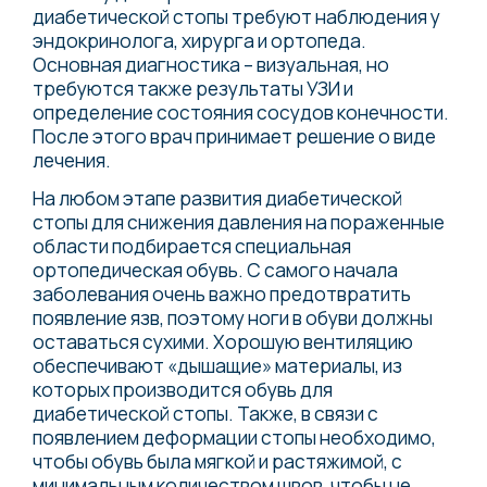
диабетической стопы требуют наблюдения у
эндокринолога, хирурга и ортопеда.
Основная диагностика – визуальная, но
требуются также результаты ​УЗИ и​
определение состояния сосудов конечности.
После этого врач принимает решение о виде
лечения.​
На любом этапе развития диабетической
стопы для снижения давления на пораженные
области подбирается специальная
ортопедическая обувь. С самого начала
заболевания очень важно предотвратить
появление язв, поэтому ноги в обуви должны
оставаться сухими. Хорошую вентиляцию
обеспечивают «дышащие» материалы, из
которых производится обувь для
диабетической стопы. Также, в связи с
появлением деформации стопы необходимо,
чтобы обувь была мягкой и растяжимой, с
минимальным количеством швов, чтобы не