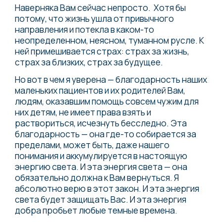
Наверняка Вам сейчас непросто. Хотя бы
потому, что жизнь ушла от привычного
направления и потекла в каком-то
неопределенном, неясном, туманном русле. К
ней примешивается страх: страх за жизнь,
страх за близких, страх за будущее.
Но вот в чем я уверена — благодарность наших
маленьких пациентов и их родителей Вам,
людям, оказавшим помощь совсем чужим для
них детям, не имеет права взять и
раствориться, исчезнуть бесследно. Эта
благодарность — она где-то собирается за
пределами, может быть, даже нашего
понимания и аккумулируется в настоящую
энергию света. И эта энергия света — она
обязательно должна к Вам вернуться. Я
абсолютно верю в этот закон. И эта энергия
света будет защищать Вас. И эта энергия
добра пробьет любые темные времена.