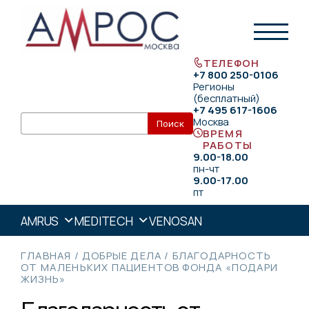
ТЕЛЕФОН
+7 800 250-0106
Регионы
(бесплатный)
+7 495 617-1606
Москва
ВРЕМЯ
РАБОТЫ
9.00-18.00
пн-чт
9.00-17.00
пт
AMRUS
MEDITECH
VENOSAN
ГЛАВНАЯ
/
ДОБРЫЕ ДЕЛА
/
БЛАГОДАРНОСТЬ
ОТ МАЛЕНЬКИХ ПАЦИЕНТОВ ФОНДА «ПОДАРИ
ЖИЗНЬ»