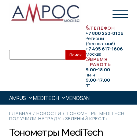
ТЕЛЕФОН
+7 800 250-0106
Регионы
(бесплатный)
+7 495 617-1606
Москва
ВРЕМЯ
РАБОТЫ
9.00-18.00
пн-чт
9.00-17.00
пт
AMRUS
MEDITECH
VENOSAN
ГЛАВНАЯ
/
НОВОСТИ
/
ТОНОМЕТРЫ MEDITECH
ПОЛУЧИЛИ НАГРАДУ «ЗЕЛЕНЫЙ КРЕСТ»
Тонометры MediTech